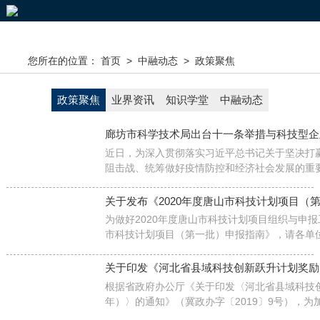
您所在的位置：
首页
>
中融动态
>
政策聚焦
政策聚焦
业界资讯
知识学堂
中融动态
廊坊市科学技术局出台十一条举措与科技型企
近日，为深入贯彻落实习近平总书记关于坚决打
阻击战、统筹做好疫情防控和经济社会发展的重
神，全面落实省委、省政府和市委、市政府部署
抓好疫情防控和科技创新重点任务，廊坊市科技
关于发布《2020年度唐山市科技计划项目（
于疫情防控期间进一步做好科技创新工作的若干
为做好2020年度唐山市科技计划项目组织与申报
市科技计划项目（第一批）申报指南》，请各单
申报工作，现将有关要求明确如下：
关于印发《河北省县域科技创新跃升计划奖励
根据省政府办公厅《关于印发〈河北省县域科技创新
年）〉的通知》（冀政办字〔2019〕9号），
金管理，省科技厅会同省财政厅制定了《河北省