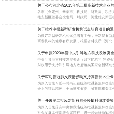
施细则（试行）》，现印发给你们，请遵照执行
关于公布河北省2019年第三批高新技术企业
各市（含定州、辛集市）科技局、财政局、税务
雄安新区管委会改发局、财政局，河北雄安新区
局，各国家级高新区：
关于推荐申报新型研发机构试点培育项目的通
为做好新型研发机构试点培育工作，推动我省新
研发机构的健康有序发展，根据省科技厅《河北
新型研发机构建设工作指引》，现将2020年度推
申报第四批新型研发机构试点培育项目（指南代
关于申报2020年度中央引导地方科技发展资
码：5060101）的有关事项通知如下：
​中央引导地方科技发展资金（以下简称“引导资金
财政用于支持和引导地方政府落实国家创新驱动
科技改革发展政策、优化区域科技创新环境、提
创新能力的共同财政事权转移支付资金。
关于应对新冠肺炎疫情影响支持高新技术企业
为深入贯彻习近平总书记在统筹推进新冠肺炎疫
会上的讲话精神，全面落实省委、省政府相关工
影响、支持我省高新技术企业和高新区发展，提
关于开展第二批应对新冠肺炎疫情科研攻关项
为深入贯彻落实中央和我省统筹推进新冠肺炎疫
社会发展工作部署会议精神，进一步做好新冠肺