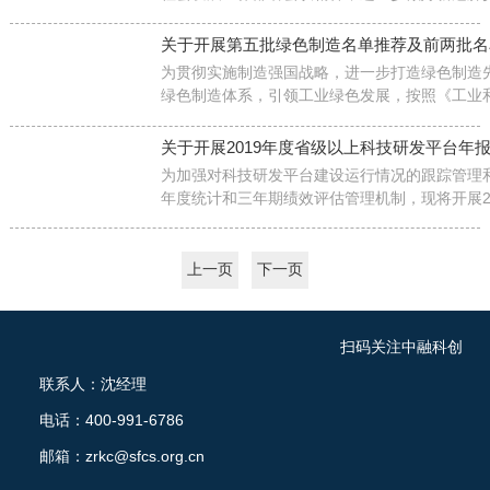
技应对工作，现开展科研项目征集工作
关于开展第五批绿色制造名单推荐及前两批名
为贯彻实施制造强国战略，进一步打造绿色制造
绿色制造体系，引领工业绿色发展，按照《工业
于开展绿色制造体系建设的通知》（工信厅节函〔2
下简称《通知》）要求，现组织开展第五批绿色
关于开展2019年度省级以上科技研发平台年
布名单复核工作。有关事项通知如下：
为加强对科技研发平台建设运行情况的跟踪管理
年度统计和三年期绩效评估管理机制，现将开展2
上重点实验室、技术创新中心（工程技术研究中
究院年报统计工作的有关事项通知如下。
上一页
下一页
扫码关注中融科创
联系人：沈经理
电话：400-991-6786
邮箱：zrkc@sfcs.org.cn